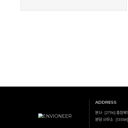
처음
ADDRESS
본사 : [27116] 
분당 사무소 : [135