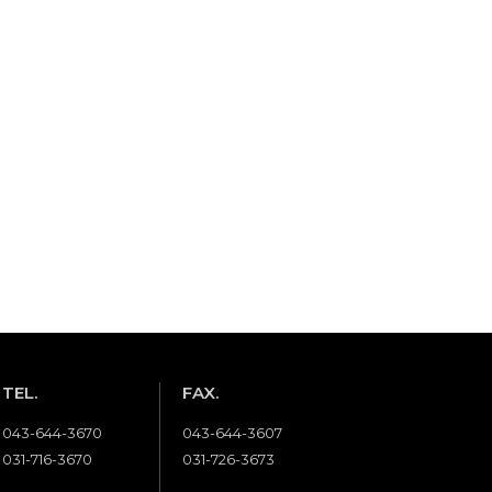
TEL.
FAX.
043-644-3670
043-644-3607
031-716-3670
031-726-3673