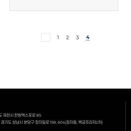
4
1
2
3
충청북도 제천시 한방엑스포로 85
58] 경기도 성남시 분당구 정자일로 158, 604(정자동, 백궁프라자2차)