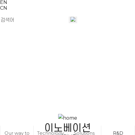
EN
CN
이노베이션
Your Partner for Clean & Green Life
이노베이션
Our way to
Technology
Solutions
R&D