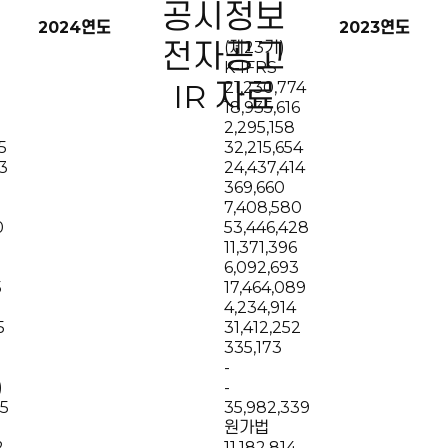
공시정보
2024연도
2023연도
전자공고
(제23기)
K-IFRS
IR 자료
21,230,774
18,935,616
2,295,158
5
32,215,654
3
24,437,414
369,660
7,408,580
0
53,446,428
11,371,396
6,092,693
5
17,464,089
4,234,914
5
31,412,252
335,173
-
)
-
35
35,982,339
원가법
2
11,182,814