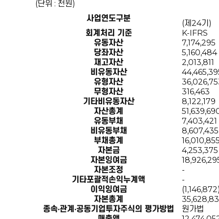
(단위 : 천원)
사업연도구분
(제24기)
회계처리 기준
K-IFRS
유동자산
7,174,295
당좌자산
5,160,484
재고자산
2,013,811
비유동자산
44,465,39
유형자산
36,026,75
무형자산
316,463
기타비유동자산
8,122,179
자산총계
51,639,69
유동부채
7,403,421
비유동부채
8,607,435
부채총계
16,010,85
자본금
4,253,375
자본잉여금
18,926,29
자본조정
-
기타포괄적손익누계액
-
이익잉여금
(1,146,872
자본총계
35,628,8
종속·관계·공동기업투자주식의 평가방법
원가법
매출액
12,474,05