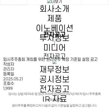
회사소개
제품
이노베이션
전자공고
투자정보
미디어
전자공고
임시주주총회 개최를 위한 권리주주 확정 기준일 설정 공고
작성자
재무정보
관리자
등록일
공시정보
2025.05.21
조회수
전자공고
1,999
당사는 상법 제354조 및 정관 16조에 의거하여 2025년 제1차 임시 주주총회
IR 자료
개최를 위한
권리주주를
확정하고자 다음과 같이 기준일을 설정하고 공고합니다.